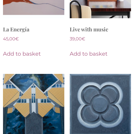
La Energía
Live with music
45,00
€
39,00
€
Add to basket
Add to basket