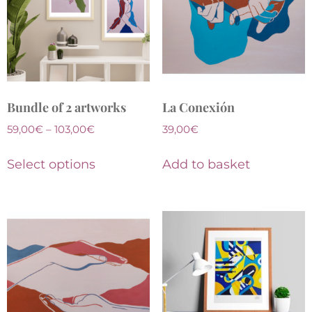
Bundle of 2 artworks
La Conexión
59,00
€
–
103,00
€
39,00
€
Select options
Add to basket