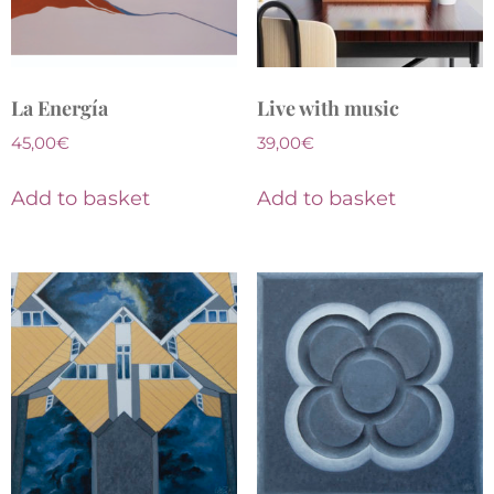
La Energía
Live with music
45,00
€
39,00
€
Add to basket
Add to basket