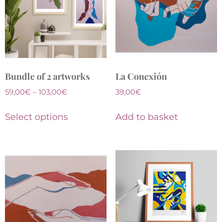
Bundle of 2 artworks
La Conexión
59,00
€
–
103,00
€
39,00
€
Select options
Add to basket