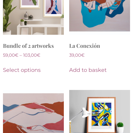
Bundle of 2 artworks
La Conexión
59,00
€
–
103,00
€
39,00
€
Select options
Add to basket