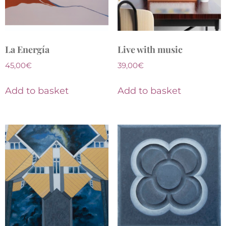
La Energía
Live with music
45,00
€
39,00
€
Add to basket
Add to basket